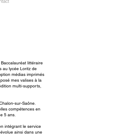
ntact
Baccalauréat littéraire
 au lycée Loritz de
option médias imprimés
 posé mes valises à la
dition multi-supports,
à Chalon-sur-Saône.
elles compétences en
de 5 ans.
n intégrant le service
'évolue ainsi dans une