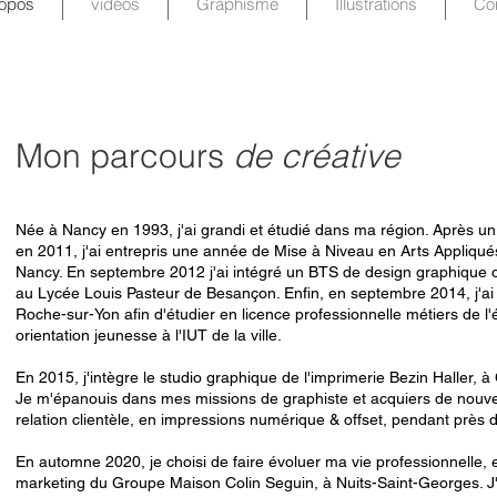
opos
vidéos
Graphisme
Illustrations
Co
Mon parcours
de créative
​​Née à Nancy en 1993, j'ai grandi et étudié dans ma région. Après un 
en 2011, j'ai entrepris une année de Mise à Niveau en Arts Appliqués
Nancy. En septembre 2012 j'ai intégré un BTS de design graphique 
au Lycée Louis Pasteur de Besançon. Enfin, en septembre 2014, j'ai
Roche-sur-Yon afin d'étudier en licence professionnelle métiers de l'é
orientation jeunesse à l'IUT de la ville.
En 2015, j'intègre le studio graphique de l'imprimerie Bezin Haller, 
Je m'épanouis dans mes missions de graphiste et acquiers de nouv
relation clientèle, en impressions numérique & offset, pendant près 
En automne 2020, je choisi de faire évoluer ma vie professionnelle, e
marketing du Groupe Maison Colin Seguin, à Nuits-Saint-Georges. J